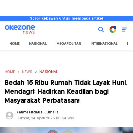
Scroll kebawah untuk membaca artikel
HOME
NASIONAL
MEGAPOLITAN
INTERNATIONAL
NU
HOME
NEWS
NASIONAL
Bedah 15 Ribu Rumah Tidak Layak Huni,
Mendagri: Hadirkan Keadilan bagi
Masyarakat Perbatasan!
Fahmi Firdaus
,
Jurnalis
Jum'at, 24 April 2026 |10:34 WIB