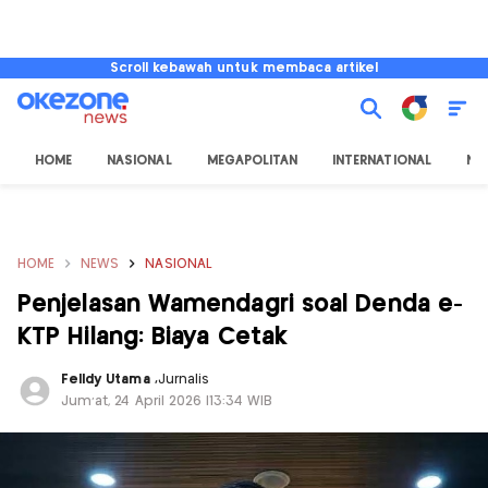
Scroll kebawah untuk membaca artikel
HOME
NASIONAL
MEGAPOLITAN
INTERNATIONAL
NU
HOME
NEWS
NASIONAL
Penjelasan Wamendagri soal Denda e-
KTP Hilang: Biaya Cetak
Felldy Utama
,
Jurnalis
Jum'at, 24 April 2026 |13:34 WIB