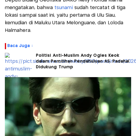
Deputi Bidang Geofisika BMKG Nelly Florida Riama
mengatakan, bahwa
tsunami
sudah tercatat di tiga
lokasi sampai saat ini, yaitu pertama di Ulu Siau,
kemudian di Maluku Utara Melonguane, dan Loloda
Halmahera.
Baca Juga :
Politisi Anti-Muslim Andy Ogles Keok
dalam Pemilihan Pendahuluan AS, Padahal
Didukung Trump