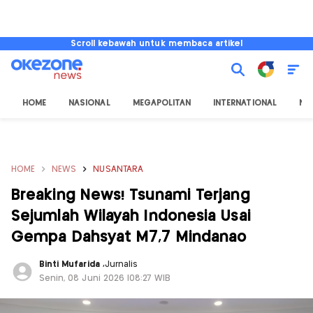
Scroll kebawah untuk membaca artikel
HOME
NASIONAL
MEGAPOLITAN
INTERNATIONAL
NU
HOME
NEWS
NUSANTARA
Breaking News! Tsunami Terjang
Sejumlah Wilayah Indonesia Usai
Gempa Dahsyat M7,7 Mindanao
Binti Mufarida
,
Jurnalis
Senin, 08 Juni 2026 |08:27 WIB