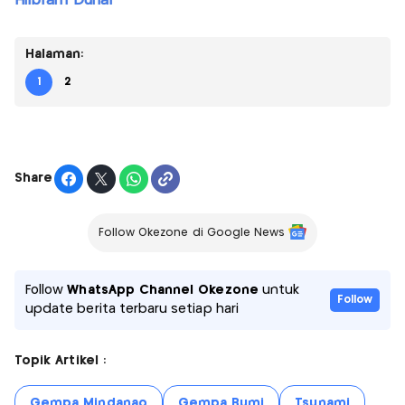
Hilbram Dunar
Halaman:
1
2
Share
Follow Okezone di Google News
Follow
WhatsApp Channel Okezone
untuk
Follow
update berita terbaru setiap hari
Topik Artikel :
Gempa Mindanao
Gempa Bumi
Tsunami