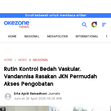
Scroll kebawah untuk membaca artikel
HOME
NASIONAL
MEGAPOLITAN
INTERNATIONAL
NU
HOME
NEWS
NASIONAL
Rutin Kontrol Bedah Vaskular,
Vandannisa Rasakan JKN Permudah
Akses Pengobatan
Erha Aprili Ramadhoni
,
Jurnalis
Jum'at, 24 April 2026 |19:38 WIB