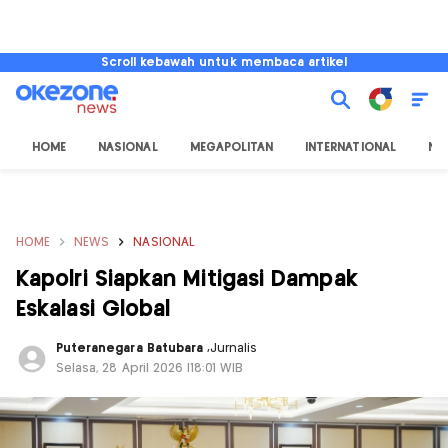
Scroll kebawah untuk membaca artikel
HOME
NASIONAL
MEGAPOLITAN
INTERNATIONAL
NU
HOME
NEWS
NASIONAL
Kapolri Siapkan Mitigasi Dampak
Eskalasi Global
Puteranegara Batubara
,
Jurnalis
Selasa, 28 April 2026 |18:01 WIB