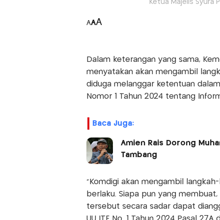
Ketua Majelis Syura 
A
A
A
Dalam keterangan yang sama, Kemen
menyatakan akan mengambil langk
diduga melanggar ketentuan dalam 
Nomor 1 Tahun 2024 tentang Informas
Baca Juga:
Amien Rais Dorong Muham
Tambang
“Komdigi akan mengambil langkah-
berlaku. Siapa pun yang membuat, 
tersebut secara sadar dapat dian
UU ITE No. 1 Tahun 2024 Pasal 27A d