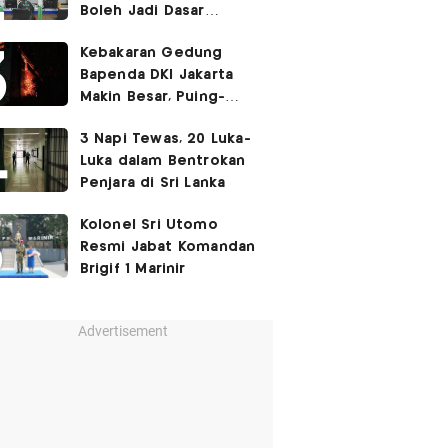
Boleh Jadi Dasar
Perbedaan Kualitas
Kebakaran Gedung
Layanan Kesehatan
Bapenda DKI Jakarta
Makin Besar, Puing-
Puing Berjatuhan
3 Napi Tewas, 20 Luka-
Luka dalam Bentrokan
Penjara di Sri Lanka
Kolonel Sri Utomo
Resmi Jabat Komandan
Brigif 1 Marinir
Advertisement