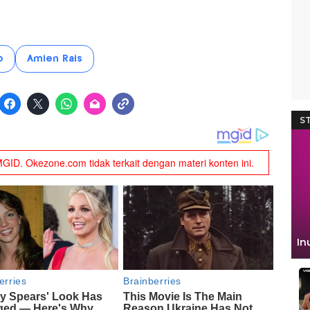
o
Amien Rais