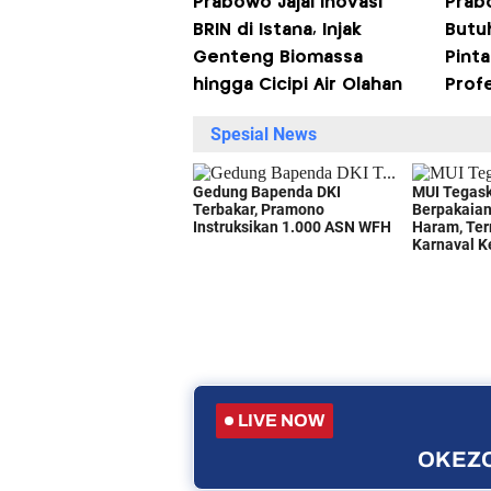
Prabowo Jajal Inovasi
Prab
BRIN di Istana, Injak
Butu
Genteng Biomassa
Pinta
hingga Cicipi Air Olahan
Prof
LIVE NOW
OKEZO