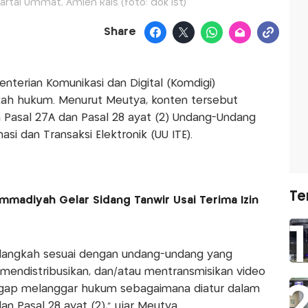
Partai Ummat, Amien Rais (foto: dok ist)
Share
terian Komunikasi dan Digital (Komdigi)
ah hukum. Menurut Meutya, konten tersebut
Pasal 27A dan Pasal 28 ayat (2) Undang-Undang
i dan Transaksi Elektronik (UU ITE).
Te
madiyah Gelar Sidang Tanwir Usai Terima Izin
langkah sesuai dengan undang-undang yang
mendistribusikan, dan/atau mentransmisikan video
ggap melanggar hukum sebagaimana diatur dalam
an Pasal 28 ayat (2),” ujar Meutya.