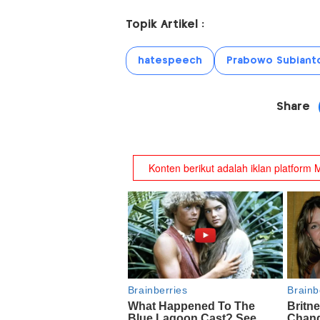
Topik Artikel :
hatespeech
Prabowo Subiant
Share