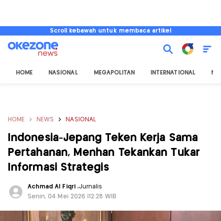
Scroll kebawah untuk membaca artikel
HOME
NASIONAL
MEGAPOLITAN
INTERNATIONAL
NU
HOME
NEWS
NASIONAL
Indonesia-Jepang Teken Kerja Sama
Pertahanan, Menhan Tekankan Tukar
Informasi Strategis
Achmad Al Fiqri
,
Jurnalis
Senin, 04 Mei 2026 |12:28 WIB