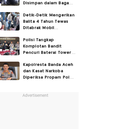
Disimpan dalam Bagasi
Honda Jazz
Detik-Detik Mengerikan
Balita 4 Tahun Tewas
Ditabrak Mobil
Kapolsek
Polisi Tangkap
Komplotan Bandit
Pencuri Baterai Tower,
Kerugian Capai Rp432
Kapolresta Banda Aceh
Juta
dan Kasat Narkoba
Diperiksa Propam Polri,
Ada Apa?
Advertisement