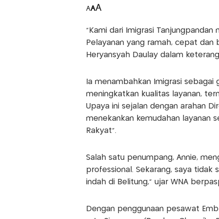
A
A
A
“Kami dari Imigrasi Tanjungpandan
Pelayanan yang ramah, cepat dan be
Heryansyah Daulay dalam keteranga
Ia menambahkan Imigrasi sebagai g
meningkatkan kualitas layanan, term
Upaya ini sejalan dengan arahan D
menekankan kemudahan layanan seb
Rakyat”.
Salah satu penumpang, Annie, meng
professional. Sekarang, saya tidak 
indah di Belitung,” ujar WNA berpas
Dengan penggunaan pesawat Embrae