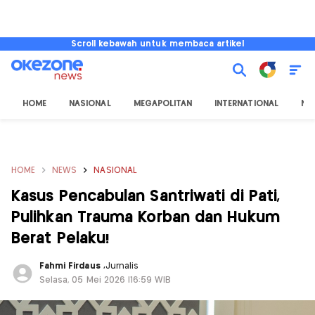
Scroll kebawah untuk membaca artikel
HOME
NASIONAL
MEGAPOLITAN
INTERNATIONAL
NU
HOME
NEWS
NASIONAL
Kasus Pencabulan Santriwati di Pati,
Pulihkan Trauma Korban dan Hukum
Berat Pelaku!
Fahmi Firdaus
,
Jurnalis
Selasa, 05 Mei 2026 |16:59 WIB