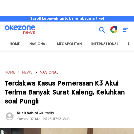
Scroll kebawah untuk membaca artikel
HOME
NASIONAL
MEGAPOLITAN
INTERNATIONAL
NU
HOME
NEWS
NASIONAL
Terdakwa Kasus Pemerasan K3 Akui
Terima Banyak Surat Kaleng, Keluhkan
soal Pungli
Nur Khabibi
,
Jurnalis
Kamis, 07 Mei 2026 |17:13 WIB