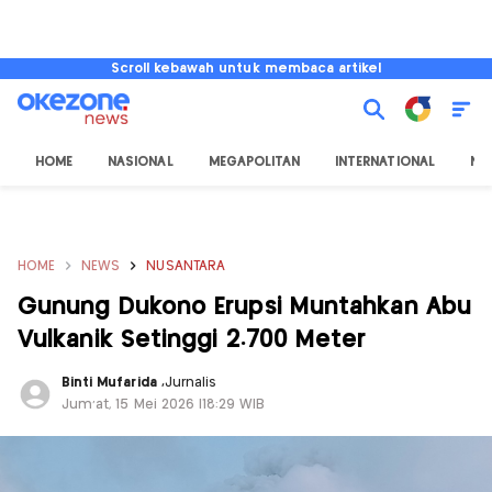
Scroll kebawah untuk membaca artikel
HOME
NASIONAL
MEGAPOLITAN
INTERNATIONAL
NU
HOME
NEWS
NUSANTARA
Gunung Dukono Erupsi Muntahkan Abu
Vulkanik Setinggi 2.700 Meter
Binti Mufarida
,
Jurnalis
Jum'at, 15 Mei 2026 |18:29 WIB