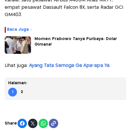
Rafale, satu pesawat Airbus A400M Atlas MRTT,
empat pesawat Dassault Falcon 8X, serta Radar GCI
GM403.
Baca Juga :
Momen Prabowo Tanya Purbaya: Dolar
Gimana?
Lihat juga:
Ayang Tata Semoga Ga Apa-apa Ya
Halaman:
1
2
Share