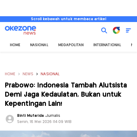
Scroll kebawah untuk membaca artikel
HOME
NASIONAL
MEGAPOLITAN
INTERNATIONAL
NU
HOME
NEWS
NASIONAL
Prabowo: Indonesia Tambah Alutsista
Demi Jaga Kedaulatan, Bukan untuk
Kepentingan Lain!
Binti Mufarida
,
Jurnalis
Senin, 18 Mei 2026 |14:09 WIB