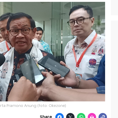
arta Pramono Anung (foto: Okezone)
Share