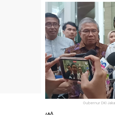
Gubernur DKI Jak
A
A
A