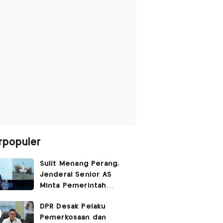
rpopuler
Sulit Menang Perang,
Jenderal Senior AS
Minta Pemerintah
Trump Cari Jalan Damai
DPR Desak Pelaku
Lawan Iran
Pemerkosaan dan