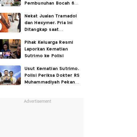
Pembunuhan Bocah 6
Tahun di Tapsel
Nekat Jualan Tramadol
Dihukum Seumur Hidup
dan Hexymer, Pria Ini
Ditangkap saat
Transaksi di Parkiran
Pihak Keluarga Resmi
Laporkan Kematian
Sutrimo ke Polisi
Usut Kematian Sutrimo,
Polisi Periksa Dokter RS
Muhammadiyah Pekan
Depan
Advertisement