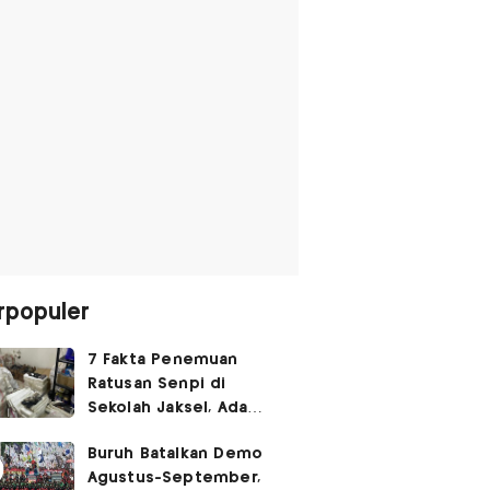
rpopuler
7 Fakta Penemuan
Ratusan Senpi di
Sekolah Jaksel, Ada
Dugaan Narkoba hingga
Buruh Batalkan Demo
Ruang Bunker
Agustus-September,