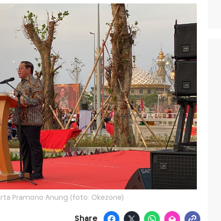
arta Pramono Anung (foto: Okezone)
Share