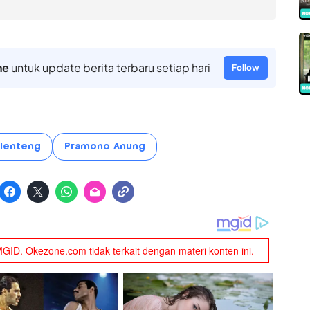
ne
untuk update berita terbaru setiap hari
Follow
lenteng
Pramono Anung