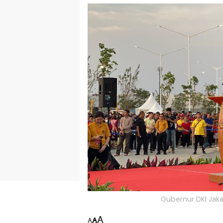
Gubernur DKI Jak
A
A
A