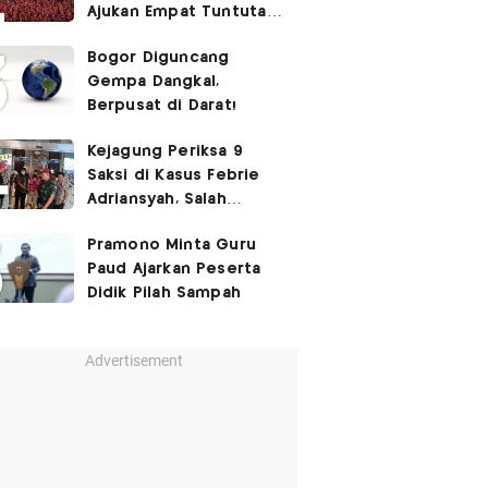
Ajukan Empat Tuntutan
ke Pemerintah
Bogor Diguncang
Gempa Dangkal,
Berpusat di Darat!
Kejagung Periksa 9
Saksi di Kasus Febrie
Adriansyah, Salah
Satunya Don Ritto
Pramono Minta Guru
Paud Ajarkan Peserta
Didik Pilah Sampah
Advertisement