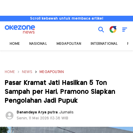
Scroll kebawah untuk membaca artikel
HOME
NASIONAL
MEGAPOLITAN
INTERNATIONAL
NU
HOME
NEWS
MEGAPOLITAN
Pasar Kramat Jati Hasilkan 5 Ton
Sampah per Hari, Pramono Siapkan
Pengolahan Jadi Pupuk
Danandaya Arya putra
,
Jurnalis
Senin, 11 Mei 2026 |13:38 WIB