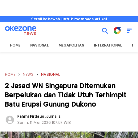
Scroll kebawah untuk membaca artikel
HOME
NASIONAL
MEGAPOLITAN
INTERNATIONAL
NU
HOME
NEWS
NASIONAL
2 Jasad WN Singapura Ditemukan
Berpelukan dan Tidak Utuh Terhimpit
Batu Erupsi Gunung Dukono
Fahmi Firdaus
,
Jurnalis
Senin, 11 Mei 2026 |07:57 WIB