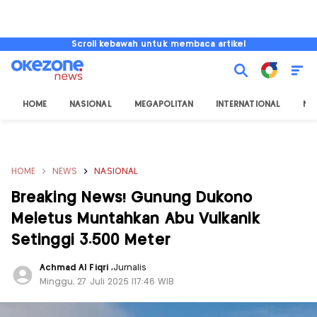
Scroll kebawah untuk membaca artikel
HOME
NASIONAL
MEGAPOLITAN
INTERNATIONAL
NU
HOME
NEWS
NASIONAL
Breaking News! Gunung Dukono
Meletus Muntahkan Abu Vulkanik
Setinggi 3.500 Meter
Achmad Al Fiqri
,
Jurnalis
Minggu, 27 Juli 2025 |17:46 WIB