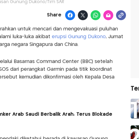
usan Gunung Dukono/Tim SAR
Share
rahkan untuk mencari dan mengevakuasi puluhan
lami luka-luka akibat
erupsi Gunung Dukono
, Jumat
arga negara Singapura dan China.
melalui Basarnas Command Center (BBC) setelah
 SOS dari perangkat Garmin pada titik koordinat
 tersebut kemudian dikonfirmasi oleh Kepala Desa
Te
nker Arab Saudi Berbalik Arah, Terus Blokade
 pendaki diketahui berada di kawasan Gunung