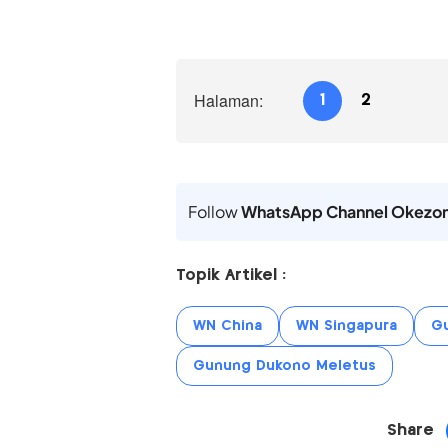
Halaman:
1
2
Follow
WhatsApp Channel Okezo
Topik Artikel :
WN China
WN Singapura
Gu
Gunung Dukono Meletus
Share