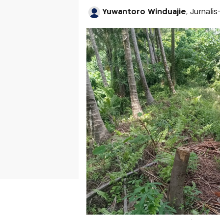
Yuwantoro Winduajie
, Jurnali