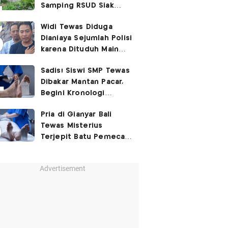
Samping RSUD Siak
Akibat Suntikan
Widi Tewas Diduga
Rocuronium
Dianiaya Sejumlah Polisi
karena Dituduh Main
Judol
Sadis! Siswi SMP Tewas
Dibakar Mantan Pacar,
Begini Kronologi
Lengkapnya
Pria di Gianyar Bali
Tewas Misterius
Terjepit Batu Pemecah
Ombak
Advertisement