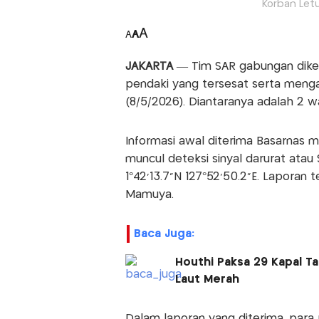
Korban Let
A
A
A
JAKARTA
— Tim SAR gabungan dike
pendaki yang tersesat serta menga
(8/5/2026). Diantaranya adalah 2 w
Informasi awal diterima Basarnas 
muncul deteksi sinyal darurat atau
1°42'13.7"N 127°52'50.2"E. Laporan
Mamuya.
Baca Juga:
Houthi Paksa 29 Kapal Ta
Laut Merah
Dalam laporan yang diterima, para