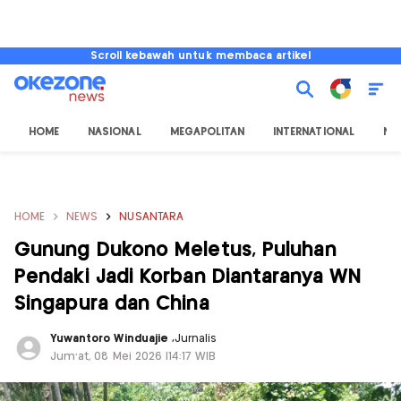
Scroll kebawah untuk membaca artikel
HOME
NASIONAL
MEGAPOLITAN
INTERNATIONAL
NU
HOME
NEWS
NUSANTARA
Gunung Dukono Meletus, Puluhan
Pendaki Jadi Korban Diantaranya WN
Singapura dan China
Yuwantoro Winduajie
,
Jurnalis
Jum'at, 08 Mei 2026 |14:17 WIB