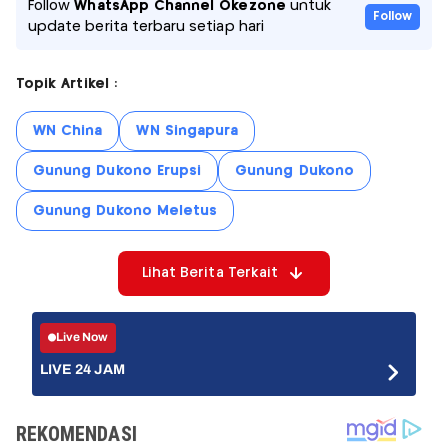
Follow
WhatsApp Channel Okezone
untuk
Follow
update berita terbaru setiap hari
Topik Artikel :
WN China
WN Singapura
Gunung Dukono Erupsi
Gunung Dukono
Gunung Dukono Meletus
Lihat Berita Terkait
Live Now
LIVE 24 JAM