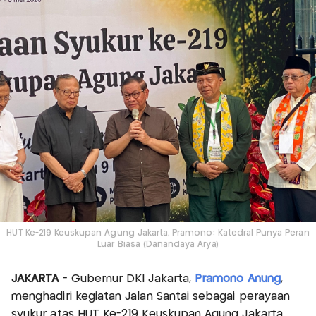
HUT Ke-219 Keuskupan Agung Jakarta, Pramono: Katedral Punya Peran
Luar Biasa (Danandaya Arya)
JAKARTA
- Gubernur DKI Jakarta,
Pramono Anung
,
menghadiri kegiatan Jalan Santai sebagai perayaan
syukur atas HUT Ke-219 Keuskupan Agung Jakarta