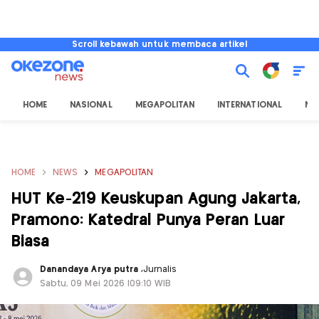
Scroll kebawah untuk membaca artikel
HOME
NASIONAL
MEGAPOLITAN
INTERNATIONAL
NU
HOME
NEWS
MEGAPOLITAN
HUT Ke-219 Keuskupan Agung Jakarta,
Pramono: Katedral Punya Peran Luar
Biasa
Danandaya Arya putra
,
Jurnalis
Sabtu, 09 Mei 2026 |09:10 WIB