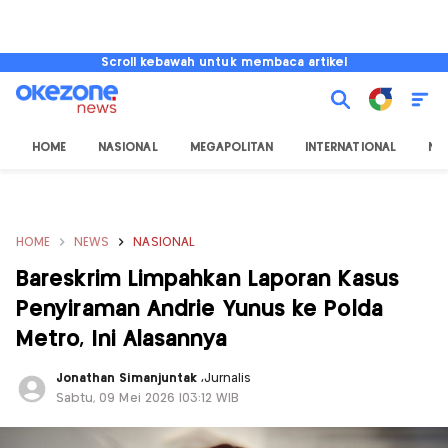
Scroll kebawah untuk membaca artikel
HOME
NASIONAL
MEGAPOLITAN
INTERNATIONAL
NU
HOME
NEWS
NASIONAL
Bareskrim Limpahkan Laporan Kasus
Penyiraman Andrie Yunus ke Polda
Metro, Ini Alasannya
Jonathan Simanjuntak
,
Jurnalis
Sabtu, 09 Mei 2026 |03:12 WIB