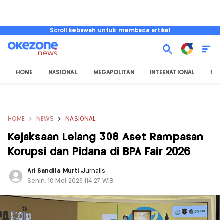
Scroll kebawah untuk membaca artikel
HOME
NASIONAL
MEGAPOLITAN
INTERNATIONAL
NU
HOME
NEWS
NASIONAL
Kejaksaan Lelang 308 Aset Rampasan
Korupsi dan Pidana di BPA Fair 2026
Ari Sandita Murti
,
Jurnalis
Senin, 18 Mei 2026 |14:27 WIB