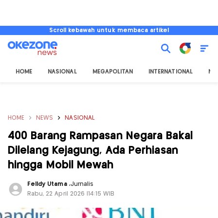
Scroll kebawah untuk membaca artikel
HOME
NASIONAL
MEGAPOLITAN
INTERNATIONAL
NU
HOME
NEWS
NASIONAL
400 Barang Rampasan Negara Bakal
Dilelang Kejagung, Ada Perhiasan
hingga Mobil Mewah
Felldy Utama
,
Jurnalis
Rabu, 22 April 2026 |14:15 WIB