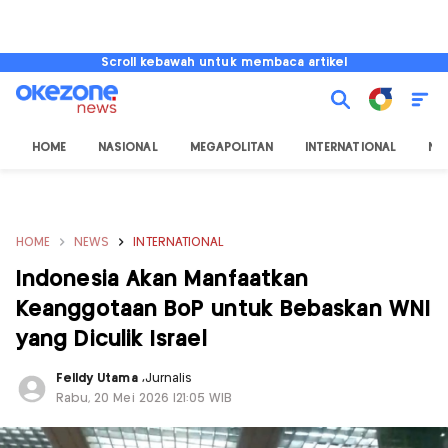
Scroll kebawah untuk membaca artikel
HOME
NASIONAL
MEGAPOLITAN
INTERNATIONAL
NU
HOME
NEWS
INTERNATIONAL
Indonesia Akan Manfaatkan
Keanggotaan BoP untuk Bebaskan WNI
yang Diculik Israel
Felldy Utama
,
Jurnalis
Rabu, 20 Mei 2026 |21:05 WIB