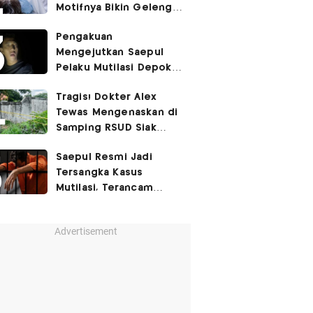
Motifnya Bikin Geleng
Kepala
Pengakuan
Mengejutkan Saepul
Pelaku Mutilasi Depok:
Murka Digerayangi
Tragis! Dokter Alex
Korban di Kontrakan
Tewas Mengenaskan di
Samping RSUD Siak
Akibat Suntikan
Saepul Resmi Jadi
Rocuronium
Tersangka Kasus
Mutilasi, Terancam
Penjara Seumur Hidup!
Advertisement