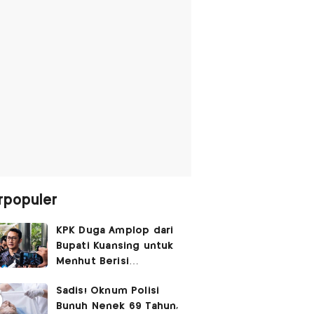
rpopuler
KPK Duga Amplop dari
Bupati Kuansing untuk
Menhut Berisi
SGD14.000,
Sadis! Oknum Polisi
Pengembaliannya
Bunuh Nenek 69 Tahun,
Belum Utuh