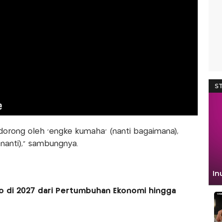
idorong oleh ‘engké kumaha’ (nanti bagaimana),
nanti),” sambungnya.
o di 2027 dari Pertumbuhan Ekonomi hingga