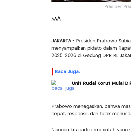
Presiden Pra
A
A
A
JAKARTA
- Presiden Prabowo Subia
menyampaikan pidato dalam Rapat 
2025–2026 di Gedung DPR RI, Jakar
Baca Juga:
Unit Rudal Korut Mulai D
Prabowo menegaskan, bahwa masya
cepat, responsif, dan tidak menund
"Jangan kita jadi pemerintah yang 