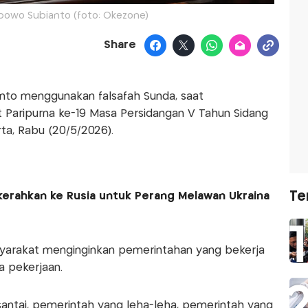
bowo Subianto (foto: Okezone)
Share
nto menggunakan falsafah Sunda, saat
Paripurna ke-19 Masa Persidangan V Tahun Sidang
ta, Rabu (20/5/2026).
Te
ikerahkan ke Rusia untuk Perang Melawan Ukraina
rakat menginginkan pemerintahan yang bekerja
a pekerjaan.
santai, pemerintah yang leha-leha, pemerintah yang