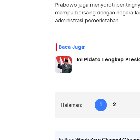
Prabowo juga menyoroti pentingnya 
mampu bersaing dengan negara lain
administrasi pemerintahan.
Baca Juga:
Ini Pidato Lengkap Presi
Halaman:
1
2
Follow
WhatsApp Channel Okezo