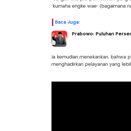
‘kumaha engké waé’ (bagaimana nan
Baca Juga:
Prabowo: Puluhan Persen
Ia kemudian menekankan, bahwa po
menghadirkan pelayanan yang lebih