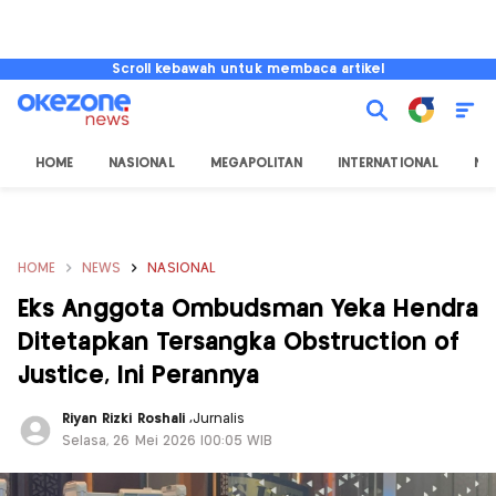
Scroll kebawah untuk membaca artikel
HOME
NASIONAL
MEGAPOLITAN
INTERNATIONAL
NU
HOME
NEWS
NASIONAL
Eks Anggota Ombudsman Yeka Hendra
Ditetapkan Tersangka Obstruction of
Justice, Ini Perannya
Riyan Rizki Roshali
,
Jurnalis
Selasa, 26 Mei 2026 |00:05 WIB