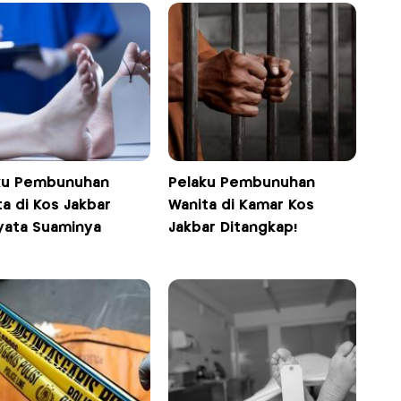
ku Pembunuhan
Pelaku Pembunuhan
a di Kos Jakbar
Wanita di Kamar Kos
yata Suaminya
Jakbar Ditangkap!