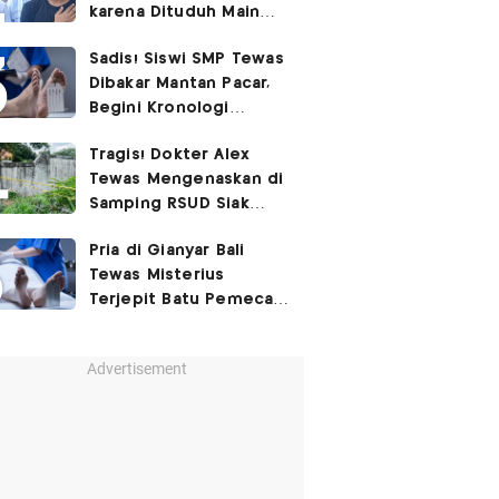
karena Dituduh Main
Judol
Sadis! Siswi SMP Tewas
Dibakar Mantan Pacar,
Begini Kronologi
Lengkapnya
Tragis! Dokter Alex
Tewas Mengenaskan di
Samping RSUD Siak
Akibat Suntikan
Pria di Gianyar Bali
Rocuronium
Tewas Misterius
Terjepit Batu Pemecah
Ombak
Advertisement