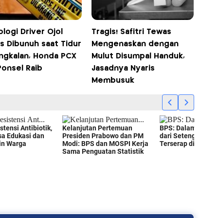
logi Driver Ojol
Tragis! Safitri Tewas
s Dibunuh saat Tidur
Mengenaskan dengan
angkalan, Honda PCX
Mulut Disumpal Handuk,
Ponsel Raib
Jasadnya Nyaris
Membusuk