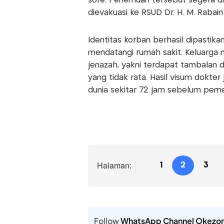
sore. Penemuan tersebut segera di
dievakuasi ke RSUD Dr. H. M. Rabain
​Identitas korban berhasil dipasti
mendatangi rumah sakit. Keluarga men
jenazah, yakni terdapat tambalan d
yang tidak rata. Hasil visum dokte
dunia sekitar 72 jam sebelum peme
Halaman:
1
2
3
Follow
WhatsApp Channel Okezo