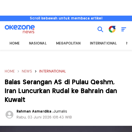
Scroll kebawah untuk membaca artikel
HOME
NASIONAL
MEGAPOLITAN
INTERNATIONAL
NU
HOME
NEWS
INTERNATIONAL
Balas Serangan AS di Pulau Qeshm,
Iran Luncurkan Rudal ke Bahrain dan
Kuwait
Rahman Asmardika
,
Jurnalis
Rabu, 03 Juni 2026 |08:43 WIB