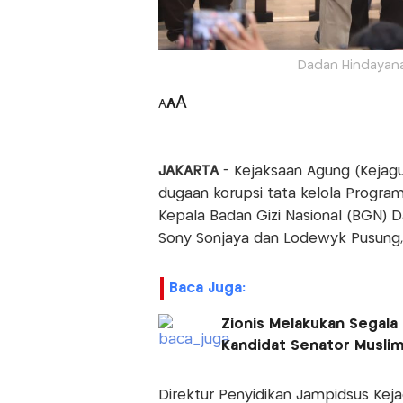
Dadan Hindayana
A
A
A
JAKARTA
- Kejaksaan Agung (Kejag
dugaan korupsi tata kelola Progra
Kepala Badan Gizi Nasional (BGN) 
Sony Sonjaya dan Lodewyk Pusung, b
Baca Juga:
Zionis Melakukan Segala
Kandidat Senator Muslim
Direktur Penyidikan Jampidsus Kej