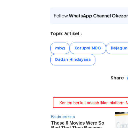
Follow
WhatsApp Channel Okezo
Topik Artikel :
mbg
Korupsi MBG
Kejagun
Dadan Hindayana
Share