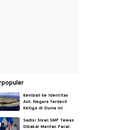
rpopuler
Kembali ke Identitas
Asli, Negara Terkecil
Ketiga di Dunia Ini
Umumkan Perubahan
Sadis! Siswi SMP Tewas
Nama
Dibakar Mantan Pacar,