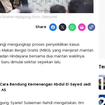
 Ditahan Kejagung (foto: Okezone)
Share
ung) mengungkap proses penyelidikan kasus
m Makan Bergizi Gratis (MBG), yang menjerat mantan
Dadan Hindayana bersama dua mantan wakilnya,
aru dimulai sekitar sepekan lalu.
Te
 Cara Bendung Kemenangan Abdul El-Sayed Jadi
 AS
agung, Syarief Sulaeman Nahdi mengatakan, tim