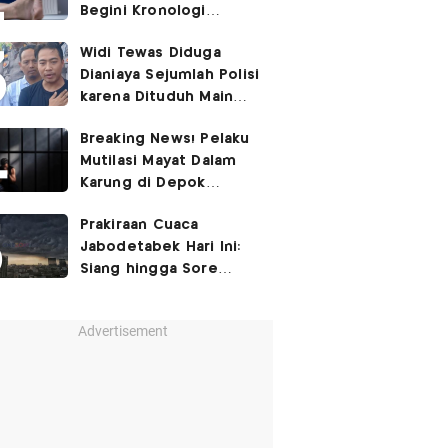
Begini Kronologi
Lengkapnya
Widi Tewas Diduga
Dianiaya Sejumlah Polisi
karena Dituduh Main
Judol
Breaking News! Pelaku
Mutilasi Mayat Dalam
Karung di Depok
Ditangkap
Prakiraan Cuaca
Jabodetabek Hari Ini:
Siang hingga Sore
Berpotensi Hujan
Advertisement