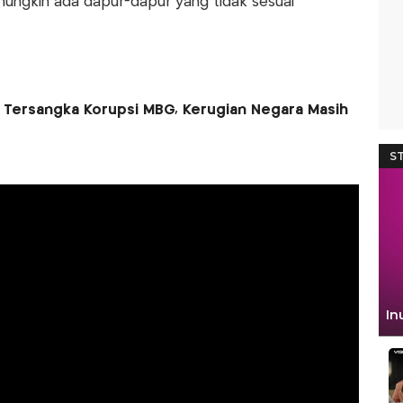
ungkin ada dapur-dapur yang tidak sesuai
 Tersangka Korupsi MBG, Kerugian Negara Masih