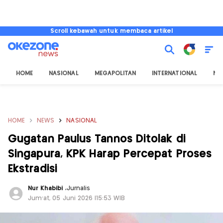
Scroll kebawah untuk membaca artikel
HOME
NASIONAL
MEGAPOLITAN
INTERNATIONAL
NU
HOME
NEWS
NASIONAL
Gugatan Paulus Tannos Ditolak di
Singapura, KPK Harap Percepat Proses
Ekstradisi
Nur Khabibi
,
Jurnalis
Jum'at, 05 Juni 2026 |15:53 WIB