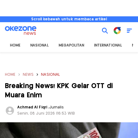
Scroll kebawah untuk membaca artikel
HOME
NASIONAL
MEGAPOLITAN
INTERNATIONAL
NU
HOME
NEWS
NASIONAL
Breaking News! KPK Gelar OTT di
Muara Enim
Achmad Al Fiqri
,
Jurnalis
Senin, 08 Juni 2026 |16:53 WIB