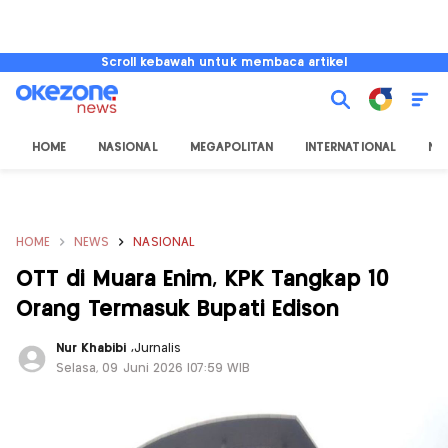
Scroll kebawah untuk membaca artikel
HOME
NASIONAL
MEGAPOLITAN
INTERNATIONAL
NU
HOME
NEWS
NASIONAL
OTT di Muara Enim, KPK Tangkap 10
Orang Termasuk Bupati Edison
Nur Khabibi
,
Jurnalis
Selasa, 09 Juni 2026 |07:59 WIB