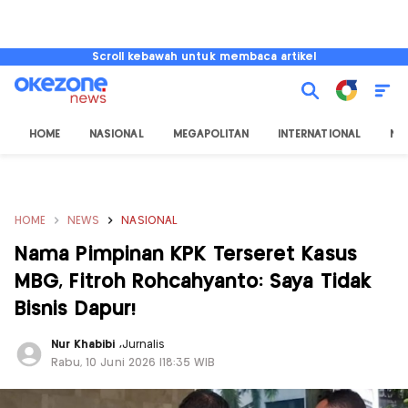
Scroll kebawah untuk membaca artikel
HOME
NASIONAL
MEGAPOLITAN
INTERNATIONAL
NU
HOME
NEWS
NASIONAL
Nama Pimpinan KPK Terseret Kasus
MBG, Fitroh Rohcahyanto: Saya Tidak
Bisnis Dapur!
Nur Khabibi
,
Jurnalis
Rabu, 10 Juni 2026 |18:35 WIB