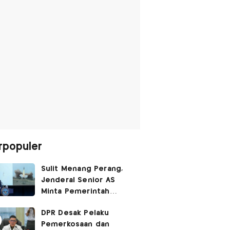
rpopuler
Sulit Menang Perang,
Jenderal Senior AS
Minta Pemerintah
Trump Cari Jalan Damai
DPR Desak Pelaku
Lawan Iran
Pemerkosaan dan