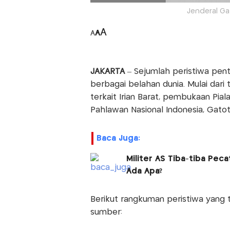
Jenderal Ga
A
A
A
JAKARTA
– Sejumlah peristiwa penti
berbagai belahan dunia. Mulai dari
terkait Irian Barat, pembukaan Piala
Pahlawan Nasional Indonesia, Gato
Baca Juga:
Militer AS Tiba-tiba Pec
Ada Apa?
Berikut rangkuman peristiwa yang ter
sumber: