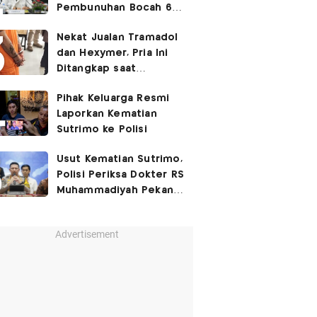
Pembunuhan Bocah 6
Tahun di Tapsel
Nekat Jualan Tramadol
Dihukum Seumur Hidup
dan Hexymer, Pria Ini
Ditangkap saat
Transaksi di Parkiran
Pihak Keluarga Resmi
Laporkan Kematian
Sutrimo ke Polisi
Usut Kematian Sutrimo,
Polisi Periksa Dokter RS
Muhammadiyah Pekan
Depan
Advertisement