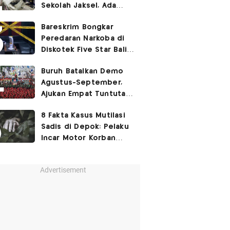
Sekolah Jaksel, Ada
Dugaan Narkoba hingga
Bareskrim Bongkar
Ruang Bunker
Peredaran Narkoba di
Diskotek Five Star Bali,
Ini Penampakannya!
Buruh Batalkan Demo
Agustus-September,
Ajukan Empat Tuntutan
ke Pemerintah
8 Fakta Kasus Mutilasi
Sadis di Depok: Pelaku
Incar Motor Korban
hingga Motif Terungkap
Advertisement