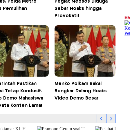
as, Polda Metro
Pegiat Medsos Diduga
s Pemulihan
Sebar Hoaks hingga
Provokatif
rintah Pastikan
Menko Polkam Bakal
si Tetap Kondusif,
Bongkar Dalang Hoaks
o Demo Mahasiswa
Video Demo Besar
yata Konten Lama!