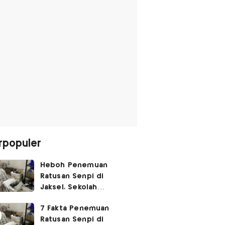
rpopuler
Heboh Penemuan
Ratusan Senpi di
Jaksel, Sekolah
Tegaskan Tak Ada
7 Fakta Penemuan
Kegiatan Eskul
Ratusan Senpi di
Menembak