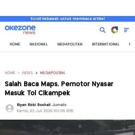
Scroll kebawah untuk membaca artikel
HOME
NASIONAL
MEGAPOLITAN
INTERNATIONAL
NU
HOME
NEWS
MEGAPOLITAN
Salah Baca Maps, Pemotor Nyasar
Masuk Tol Cikampek
Riyan Rizki Roshali
,
Jurnalis
Kamis, 02 Juli 2026 |03:06 WIB