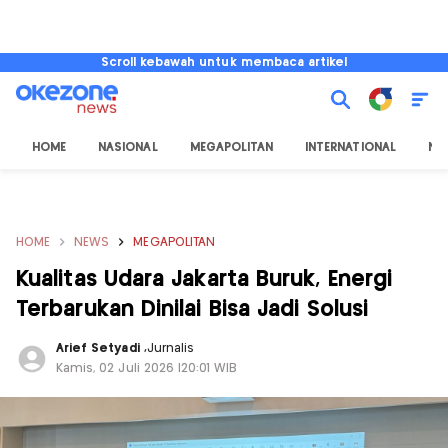
Scroll kebawah untuk membaca artikel
HOME
NASIONAL
MEGAPOLITAN
INTERNATIONAL
NU
HOME
NEWS
MEGAPOLITAN
Kualitas Udara Jakarta Buruk, Energi
Terbarukan Dinilai Bisa Jadi Solusi
Arief Setyadi
,
Jurnalis
Kamis, 02 Juli 2026 |20:01 WIB