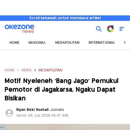
Scroll kebawah untuk membaca artikel
HOME
NASIONAL
MEGAPOLITAN
INTERNATIONAL
NU
HOME
NEWS
MEGAPOLITAN
Motif Nyeleneh 'Bang Jago' Pemukul
Pemotor di Jagakarsa, Ngaku Dapat
Bisikan
Riyan Rizki Roshali
,
Jurnalis
Senin, 06 Juli 2026 |19:47 WIB