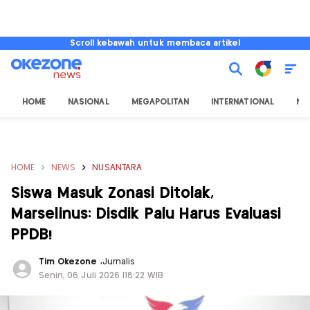
Scroll kebawah untuk membaca artikel
HOME
NASIONAL
MEGAPOLITAN
INTERNATIONAL
NU
HOME
NEWS
NUSANTARA
Siswa Masuk Zonasi Ditolak,
Marselinus: Disdik Palu Harus Evaluasi
PPDB!
Tim Okezone
,
Jurnalis
Senin, 06 Juli 2026 |18:22 WIB