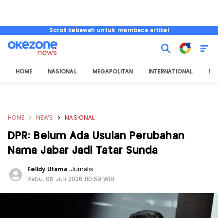
Scroll kebawah untuk membaca artikel
HOME
NASIONAL
MEGAPOLITAN
INTERNATIONAL
NU
HOME
NEWS
NASIONAL
DPR: Belum Ada Usulan Perubahan
Nama Jabar Jadi Tatar Sunda
Felldy Utama
,
Jurnalis
Rabu, 08 Juli 2026 |10:59 WIB