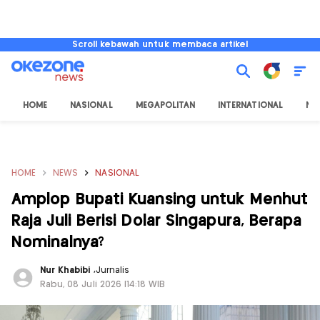
Scroll kebawah untuk membaca artikel
HOME
NASIONAL
MEGAPOLITAN
INTERNATIONAL
NU
HOME
NEWS
NASIONAL
Amplop Bupati Kuansing untuk Menhut
Raja Juli Berisi Dolar Singapura, Berapa
Nominalnya?
Nur Khabibi
,
Jurnalis
Rabu, 08 Juli 2026 |14:18 WIB