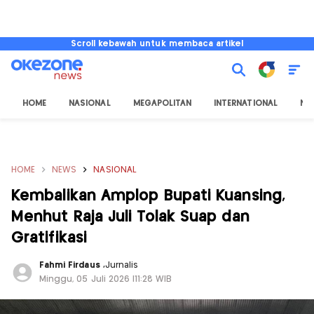
Scroll kebawah untuk membaca artikel
HOME
NASIONAL
MEGAPOLITAN
INTERNATIONAL
NU
HOME
NEWS
NASIONAL
Kembalikan Amplop Bupati Kuansing,
Menhut Raja Juli Tolak Suap dan
Gratifikasi
Fahmi Firdaus
,
Jurnalis
Minggu, 05 Juli 2026 |11:28 WIB