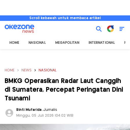
Scroll kebawah untuk membaca artikel
HOME
NASIONAL
MEGAPOLITAN
INTERNATIONAL
NU
HOME
NEWS
NASIONAL
BMKG Operasikan Radar Laut Canggih
di Sumatera, Percepat Peringatan Dini
Tsunami
Binti Mufarida
,
Jurnalis
Minggu, 05 Juli 2026 |04:02 WIB