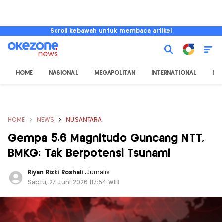
Scroll kebawah untuk membaca artikel
HOME
NASIONAL
MEGAPOLITAN
INTERNATIONAL
NU
HOME
NEWS
NUSANTARA
Gempa 5.6 Magnitudo Guncang NTT,
BMKG: Tak Berpotensi Tsunami
Riyan Rizki Roshali
,
Jurnalis
Sabtu, 27 Juni 2026 |17:54 WIB