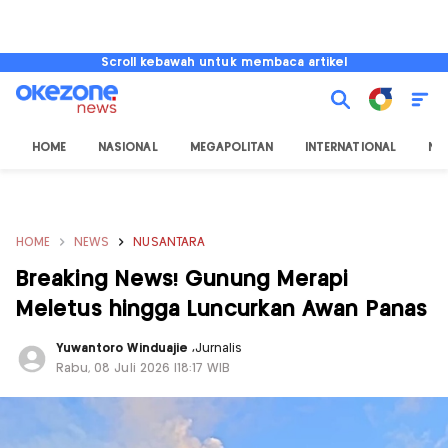
Scroll kebawah untuk membaca artikel
HOME
NASIONAL
MEGAPOLITAN
INTERNATIONAL
NU
HOME
NEWS
NUSANTARA
Breaking News! Gunung Merapi
Meletus hingga Luncurkan Awan Panas
Yuwantoro Winduajie
,
Jurnalis
Rabu, 08 Juli 2026 |18:17 WIB