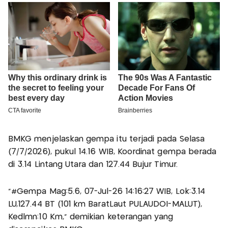
BMKG menjelaskan gempa itu terjadi pada Selasa
(7/7/2026), pukul 14.16 WIB, Koordinat gempa berada
di 3.14 Lintang Utara dan 127.44 Bujur Timur.
"#Gempa Mag:5.6, 07-Jul-26 14:16:27 WIB, Lok:3.14
LU,127.44 BT (101 km BaratLaut PULAUDOI-MALUT),
Kedlmn:10 Km," demikian keterangan yang