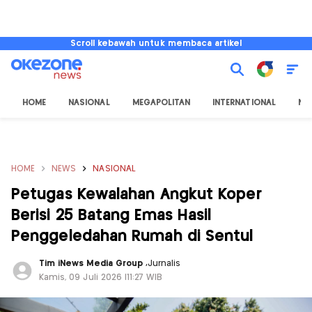
Scroll kebawah untuk membaca artikel
HOME
NASIONAL
MEGAPOLITAN
INTERNATIONAL
NU
HOME
NEWS
NASIONAL
Petugas Kewalahan Angkut Koper
Berisi 25 Batang Emas Hasil
Penggeledahan Rumah di Sentul
Tim iNews Media Group
,
Jurnalis
Kamis, 09 Juli 2026 |11:27 WIB