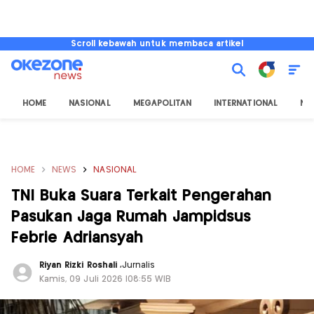
Scroll kebawah untuk membaca artikel
HOME
NASIONAL
MEGAPOLITAN
INTERNATIONAL
NU
HOME
NEWS
NASIONAL
TNI Buka Suara Terkait Pengerahan
Pasukan Jaga Rumah Jampidsus
Febrie Adriansyah
Riyan Rizki Roshali
,
Jurnalis
Kamis, 09 Juli 2026 |08:55 WIB