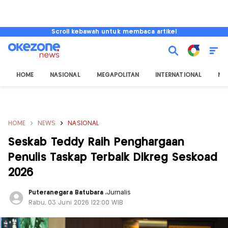
Scroll kebawah untuk membaca artikel
HOME
NASIONAL
MEGAPOLITAN
INTERNATIONAL
NU
HOME
NEWS
NASIONAL
Seskab Teddy Raih Penghargaan
Penulis Taskap Terbaik Dikreg Seskoad
2026
Puteranegara Batubara
,
Jurnalis
Rabu, 03 Juni 2026 |22:00 WIB