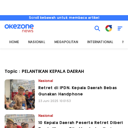
Scroll kebawah untuk membaca artikel
HOME
NASIONAL
MEGAPOLITAN
INTERNATIONAL
NU
Topic : PELANTIKAN KEPALA DAERAH
Nasional
Retret di IPDN, Kepala Daerah Bebas
Gunakan Handphone
23 Juni 2025 10:01:53
Nasional
10 Kepala Daerah Peserta Retret Diberi